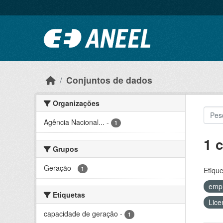
Ir para o conteúdo principal
Conjuntos de dados
Organizações
Agência Nacional...
-
1
1 
Grupos
Geração
-
1
Etique
emp
Etiquetas
Lice
capacidade de geração
-
1