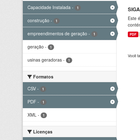
Capacidade Instalada
-
1
SIGA
Este 
construção
-
1
conté
empreendimentos de geração
-
1
PDF
geração
-
1
Você t
usinas geradoras
-
1
Formatos
CSV
-
1
PDF
-
1
XML
-
1
Licenças