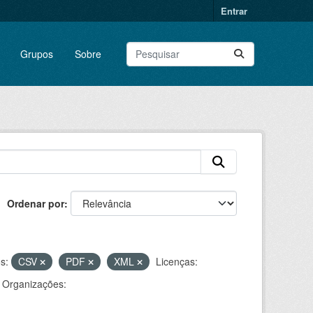
Entrar
Grupos
Sobre
Ordenar por
s:
CSV
PDF
XML
Licenças:
Organizações: