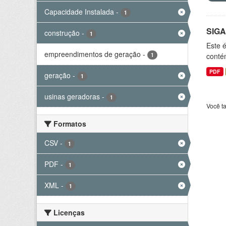
Capacidade Instalada
-
1
SIGA
construção
-
1
Este 
empreendimentos de geração
-
1
conté
PDF
geração
-
1
usinas geradoras
-
1
Você t
Formatos
CSV
-
1
PDF
-
1
XML
-
1
Licenças