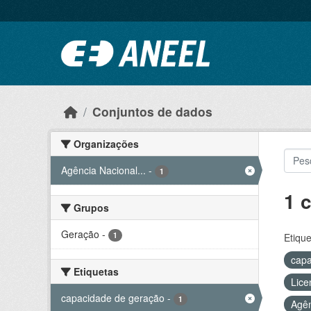
Ir para o conteúdo principal
Conjuntos de dados
Organizações
Agência Nacional...
-
1
1 
Grupos
Geração
-
1
Etique
capa
Etiquetas
Lice
capacidade de geração
-
1
Agên