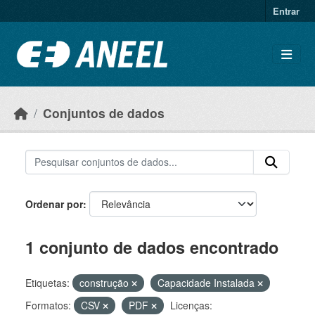
Ir para o conteúdo principal
Entrar
Conjuntos de dados
Ordenar por
1 conjunto de dados encontrado
Etiquetas:
construção
Capacidade Instalada
Formatos:
CSV
PDF
Licenças: