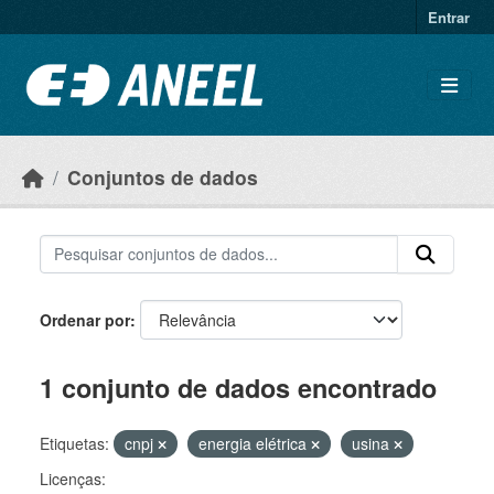
Ir para o conteúdo principal
Entrar
Conjuntos de dados
Ordenar por
1 conjunto de dados encontrado
Etiquetas:
cnpj
energia elétrica
usina
Licenças: