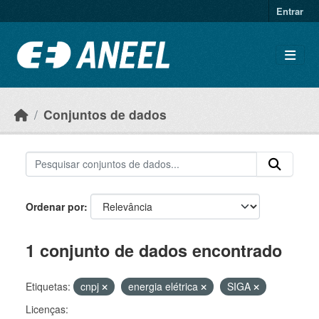
Ir para o conteúdo principal
Entrar
Conjuntos de dados
Ordenar por
1 conjunto de dados encontrado
Etiquetas:
cnpj
energia elétrica
SIGA
Licenças: