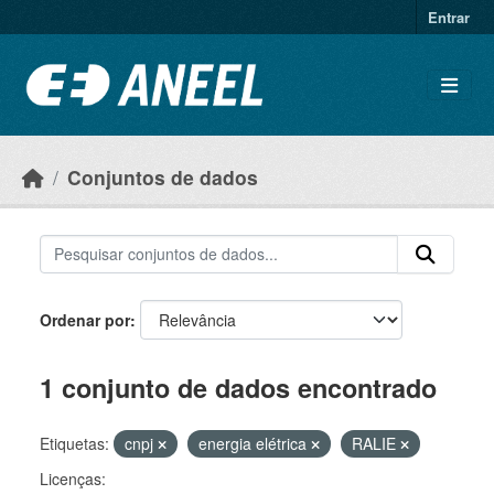
Ir para o conteúdo principal
Entrar
Conjuntos de dados
Ordenar por
1 conjunto de dados encontrado
Etiquetas:
cnpj
energia elétrica
RALIE
Licenças: