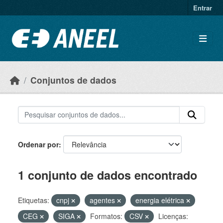
Ir para o conteúdo principal
Entrar
Conjuntos de dados
Ordenar por
1 conjunto de dados encontrado
Etiquetas:
cnpj
agentes
energia elétrica
CEG
SIGA
Formatos:
CSV
Licenças: