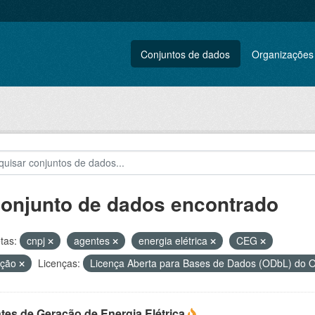
Conjuntos de dados
Organizações
conjunto de dados encontrado
tas:
cnpj
agentes
energia elétrica
CEG
ação
Licenças:
Licença Aberta para Bases de Dados (ODbL) d
tes de Geração de Energia Elétrica