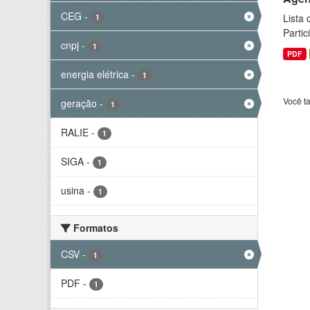
CEG
-
Lista
1
Parti
cnpj
-
1
PDF
energia elétrica
-
1
Você t
geração
-
1
RALIE
-
1
SIGA
-
1
usina
-
1
Formatos
CSV
-
1
PDF
-
1