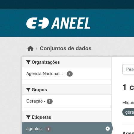
Ir para o conteúdo principal
Conjuntos de dados
Organizações
Agência Nacional...
-
1
1 
Grupos
Geração
-
1
Etique
ger
Etiquetas
agentes
-
1
Agen