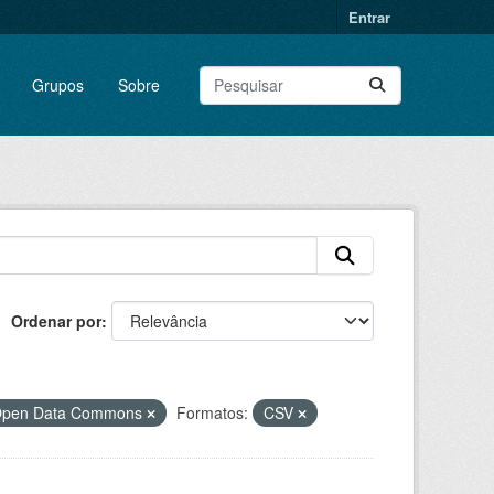
Entrar
Grupos
Sobre
Ordenar por
o Open Data Commons
Formatos:
CSV