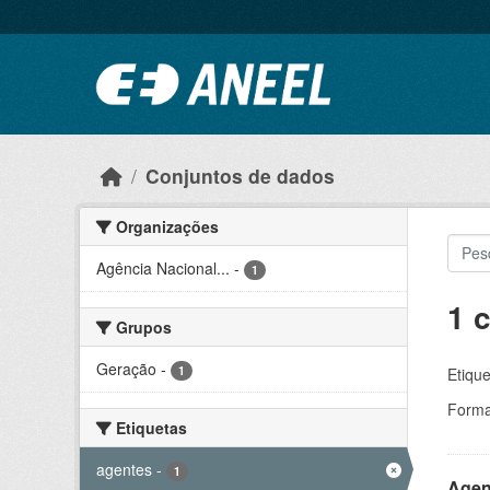
Ir para o conteúdo principal
Conjuntos de dados
Organizações
Agência Nacional...
-
1
1 
Grupos
Geração
-
1
Etique
Forma
Etiquetas
agentes
-
1
Agen