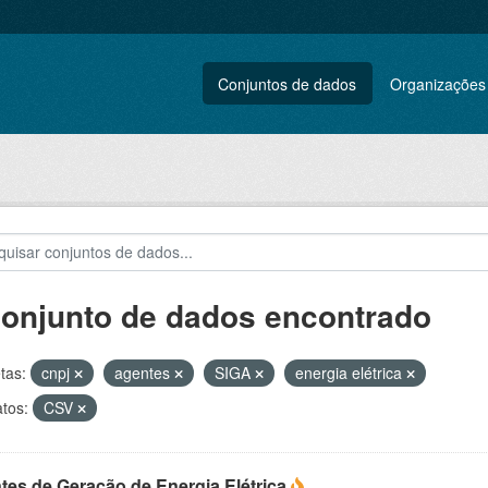
Conjuntos de dados
Organizações
conjunto de dados encontrado
tas:
cnpj
agentes
SIGA
energia elétrica
tos:
CSV
tes de Geração de Energia Elétrica