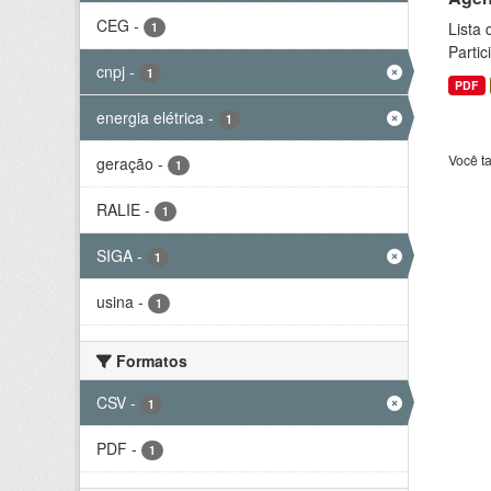
CEG
-
Lista
1
Parti
cnpj
-
1
PDF
energia elétrica
-
1
Você t
geração
-
1
RALIE
-
1
SIGA
-
1
usina
-
1
Formatos
CSV
-
1
PDF
-
1