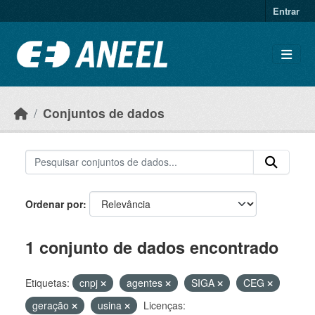
Ir para o conteúdo principal
Entrar
Conjuntos de dados
Ordenar por
1 conjunto de dados encontrado
Etiquetas:
cnpj
agentes
SIGA
CEG
geração
usina
Licenças: