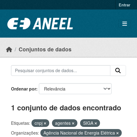
Ir para o conteúdo principal
Entrar
Conjuntos de dados
Ordenar por
1 conjunto de dados encontrado
Etiquetas:
cnpj
agentes
SIGA
Organizações:
Agência Nacional de Energia Elétrica