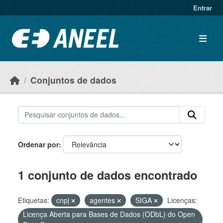
Ir para o conteúdo principal
Entrar
Conjuntos de dados
Ordenar por
1 conjunto de dados encontrado
Etiquetas:
cnpj
agentes
SIGA
Licenças:
Licença Aberta para Bases de Dados (ODbL) do Open