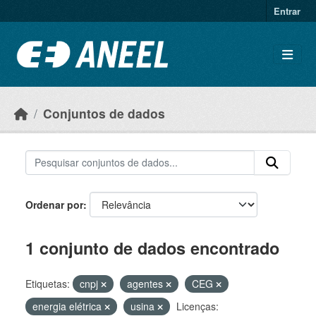
Ir para o conteúdo principal
Entrar
Conjuntos de dados
Ordenar por
1 conjunto de dados encontrado
Etiquetas:
cnpj
agentes
CEG
energia elétrica
usina
Licenças: