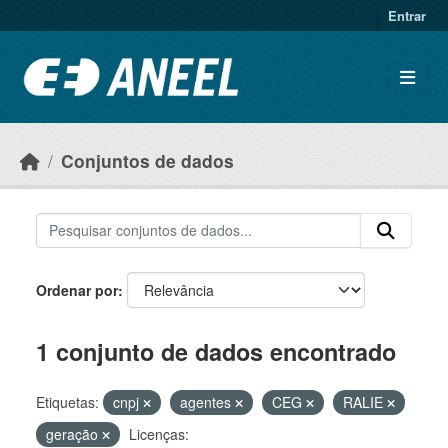
Ir para o conteúdo principal
Entrar
Conjuntos de dados
Ordenar por
1 conjunto de dados encontrado
Etiquetas:
cnpj
agentes
CEG
RALIE
geração
Licenças: