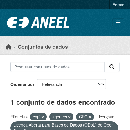
Ir para o conteúdo principal
Entrar
Conjuntos de dados
Ordenar por
1 conjunto de dados encontrado
Etiquetas:
cnpj
agentes
CEG
Licenças:
Licença Aberta para Bases de Dados (ODbL) do Open