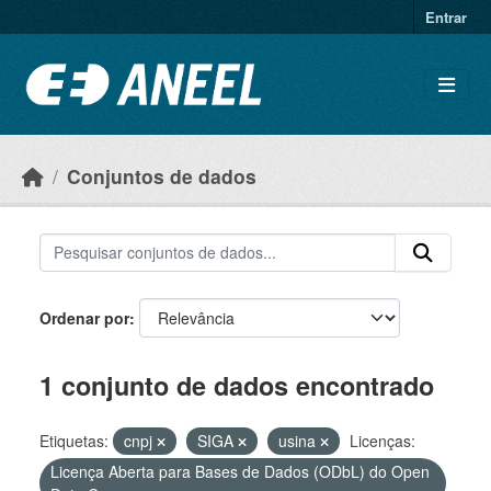
Ir para o conteúdo principal
Entrar
Conjuntos de dados
Ordenar por
1 conjunto de dados encontrado
Etiquetas:
cnpj
SIGA
usina
Licenças:
Licença Aberta para Bases de Dados (ODbL) do Open