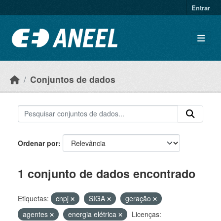
Ir para o conteúdo principal
Entrar
Conjuntos de dados
Ordenar por
1 conjunto de dados encontrado
Etiquetas:
cnpj
SIGA
geração
agentes
energia elétrica
Licenças: