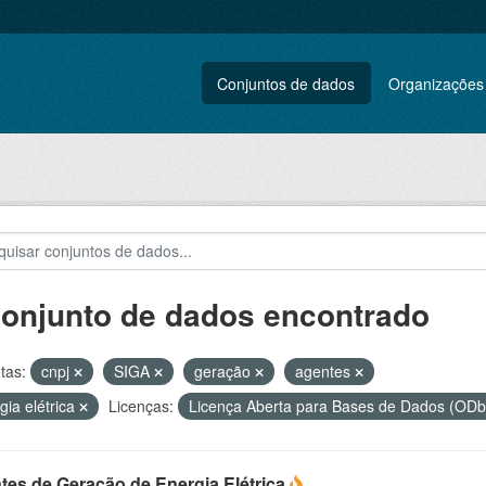
Conjuntos de dados
Organizações
conjunto de dados encontrado
tas:
cnpj
SIGA
geração
agentes
gia elétrica
Licenças:
Licença Aberta para Bases de Dados (O
tes de Geração de Energia Elétrica