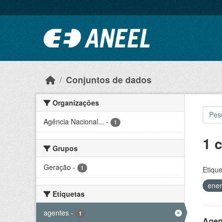
Ir para o conteúdo principal
Conjuntos de dados
Organizações
Agência Nacional...
-
1
1 
Grupos
Geração
-
1
Etique
ener
Etiquetas
agentes
-
1
Agen