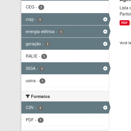
CEG
-
Lista
1
Parti
cnpj
-
1
PDF
energia elétrica
-
1
Você t
geração
-
1
RALIE
-
1
SIGA
-
1
usina
-
1
Formatos
CSV
-
1
PDF
-
1