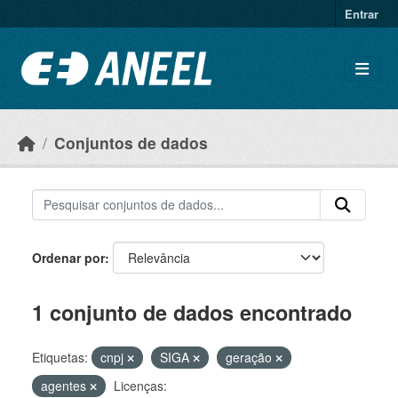
Ir para o conteúdo principal
Entrar
Conjuntos de dados
Ordenar por
1 conjunto de dados encontrado
Etiquetas:
cnpj
SIGA
geração
agentes
Licenças: