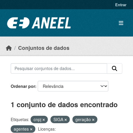
Ir para o conteúdo principal
Entrar
Conjuntos de dados
Ordenar por
1 conjunto de dados encontrado
Etiquetas:
cnpj
SIGA
geração
agentes
Licenças: