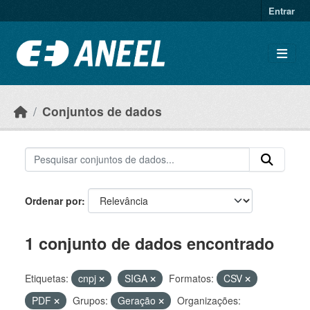
Ir para o conteúdo principal
Entrar
Conjuntos de dados
Ordenar por
1 conjunto de dados encontrado
Etiquetas:
cnpj
SIGA
Formatos:
CSV
PDF
Grupos:
Geração
Organizações: