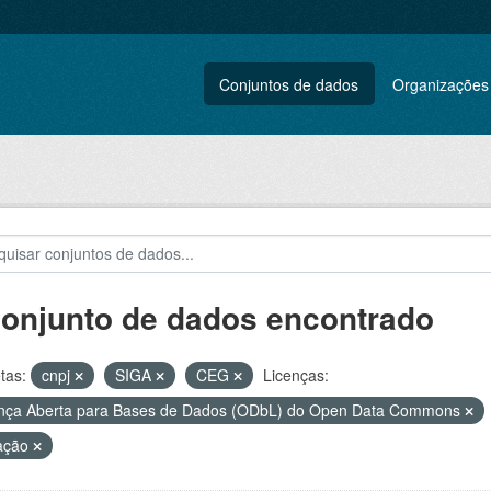
Conjuntos de dados
Organizações
conjunto de dados encontrado
tas:
cnpj
SIGA
CEG
Licenças:
nça Aberta para Bases de Dados (ODbL) do Open Data Commons
ação