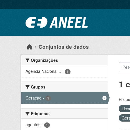
Ir para o conteúdo principal
Conjuntos de dados
Organizações
Agência Nacional...
-
1
1 
Grupos
Geração
-
1
Etique
Lice
Etiquetas
Ger
agentes
-
1