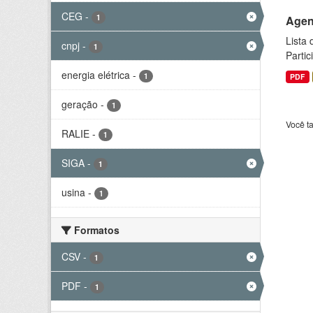
CEG
-
1
Agen
Lista
cnpj
-
1
Parti
energia elétrica
-
1
PDF
geração
-
1
Você t
RALIE
-
1
SIGA
-
1
usina
-
1
Formatos
CSV
-
1
PDF
-
1