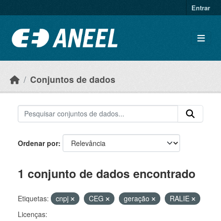
Ir para o conteúdo principal
Entrar
Conjuntos de dados
Ordenar por
1 conjunto de dados encontrado
Etiquetas:
cnpj
CEG
geração
RALIE
Licenças: