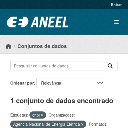
Ir para o conteúdo principal
Entrar
Conjuntos de dados
Ordenar por
1 conjunto de dados encontrado
Etiquetas:
cnpj
Organizações:
Agência Nacional de Energia Elétrica
Formatos: