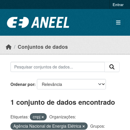
Ir para o conteúdo principal
Entrar
Conjuntos de dados
Ordenar por
1 conjunto de dados encontrado
Etiquetas:
cnpj
Organizações:
Agência Nacional de Energia Elétrica
Grupos: