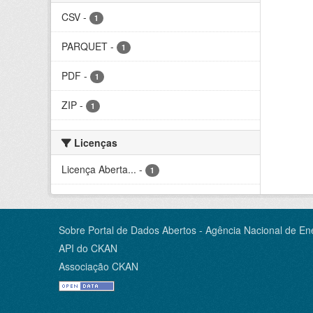
CSV
-
1
PARQUET
-
1
PDF
-
1
ZIP
-
1
Licenças
Licença Aberta...
-
1
Sobre Portal de Dados Abertos - Agência Nacional de Ene
API do CKAN
Associação CKAN