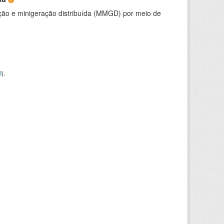
ção e minigeração distribuída (MMGD) por meio de
I
).