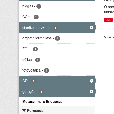
biogás
-
O pre
1
unida
CGH
-
1
PDF
cinética do vento
-
1
Você t
empreendimentos
-
1
EOL
-
1
eólica
-
1
fotovoltáica
-
1
GD
-
1
geração
-
1
Mostrar mais Etiquetas
Formatos