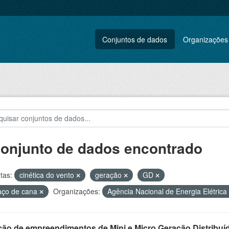
Conjuntos de dados
Organizações
conjunto de dados encontrado
tas:
cinética do vento
geração
GD
aço de cana
Organizações:
Agência Nacional de Energia Elétrica
ção de empreendimentos de Mini e Micro Geração Distribuí