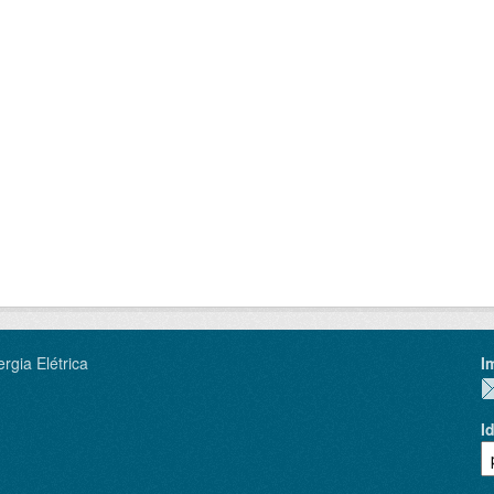
rgia Elétrica
I
I