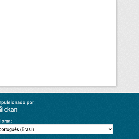
mpulsionado por
dioma