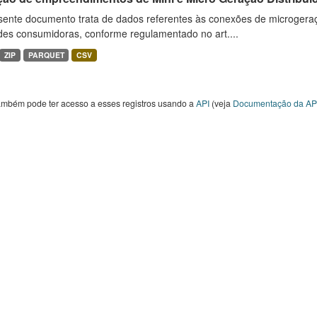
sente documento trata de dados referentes às conexões de microgera
des consumidoras, conforme regulamentado no art....
ZIP
PARQUET
CSV
ambém pode ter acesso a esses registros usando a
API
(veja
Documentação da AP