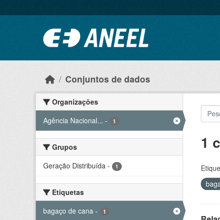
Ir para o conteúdo principal
Conjuntos de dados
Organizações
Agência Nacional...
-
1
1 
Grupos
Geração Distribuída
-
1
Etique
bag
Etiquetas
bagaço de cana
-
1
Rela