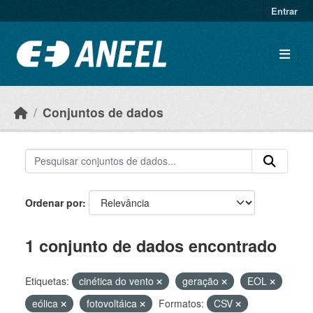
Ir para o conteúdo principal
Entrar
Conjuntos de dados
Ordenar por
1 conjunto de dados encontrado
Etiquetas:
cinética do vento
geração
EOL
eólica
fotovoltáica
Formatos:
CSV