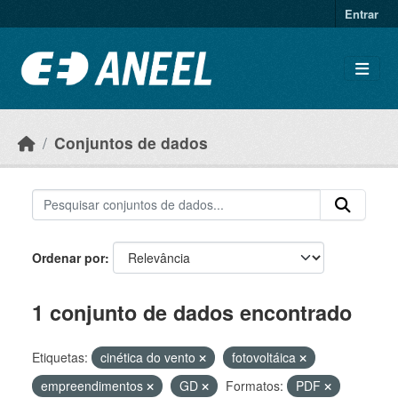
Ir para o conteúdo principal
Entrar
Conjuntos de dados
Ordenar por
1 conjunto de dados encontrado
Etiquetas:
cinética do vento
fotovoltáica
empreendimentos
GD
Formatos:
PDF