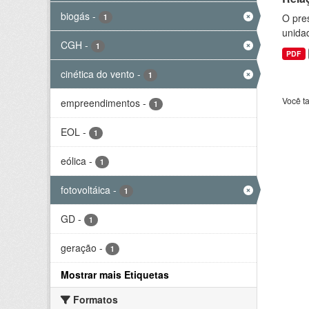
biogás
-
O pre
1
unida
CGH
-
1
PDF
cinética do vento
-
1
Você t
empreendimentos
-
1
EOL
-
1
eólica
-
1
fotovoltáica
-
1
GD
-
1
geração
-
1
Mostrar mais Etiquetas
Formatos