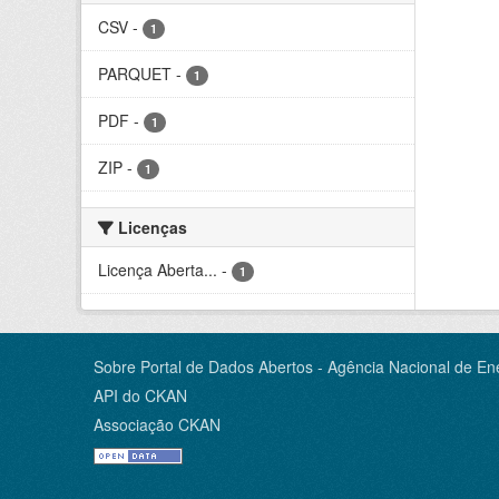
CSV
-
1
PARQUET
-
1
PDF
-
1
ZIP
-
1
Licenças
Licença Aberta...
-
1
Sobre Portal de Dados Abertos - Agência Nacional de Ene
API do CKAN
Associação CKAN