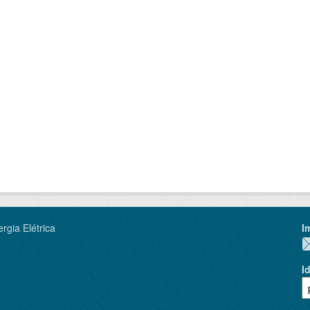
rgia Elétrica
I
I