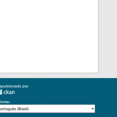
mpulsionado por
dioma