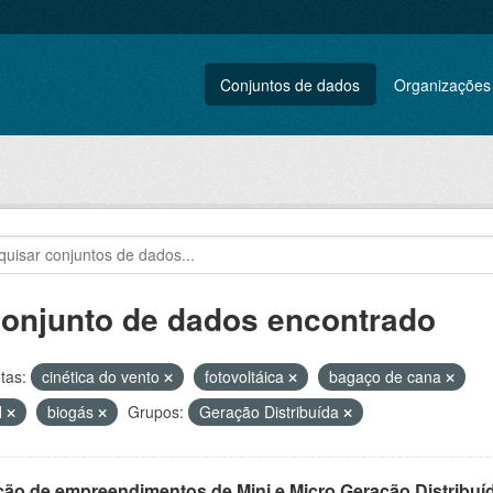
Conjuntos de dados
Organizações
conjunto de dados encontrado
tas:
cinética do vento
fotovoltáica
bagaço de cana
H
biogás
Grupos:
Geração Distribuída
ção de empreendimentos de Mini e Micro Geração Distribuí