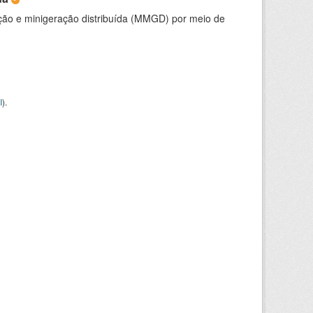
ção e minigeração distribuída (MMGD) por meio de
I
).