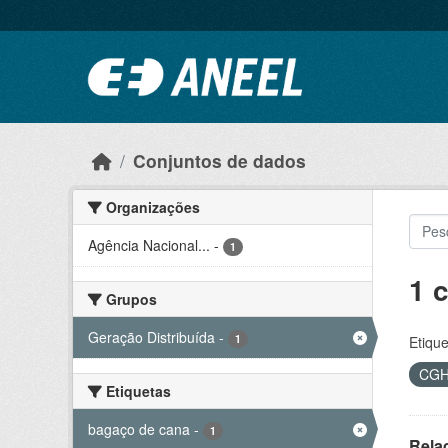
Ir para o conteúdo principal
Conjuntos de dados
Organizações
Agência Nacional...
-
1
1 
Grupos
Geração Distribuída
-
1
Etique
CG
Etiquetas
bagaço de cana
-
1
Rela