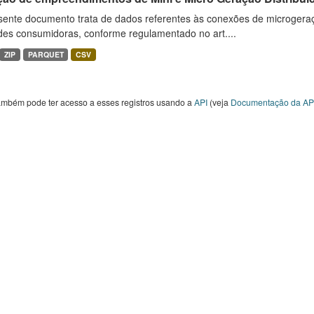
sente documento trata de dados referentes às conexões de microgera
des consumidoras, conforme regulamentado no art....
ZIP
PARQUET
CSV
ambém pode ter acesso a esses registros usando a
API
(veja
Documentação da AP