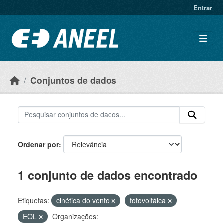
Ir para o conteúdo principal
Entrar
Conjuntos de dados
Ordenar por
1 conjunto de dados encontrado
Etiquetas:
cinética do vento
fotovoltáica
EOL
Organizações: