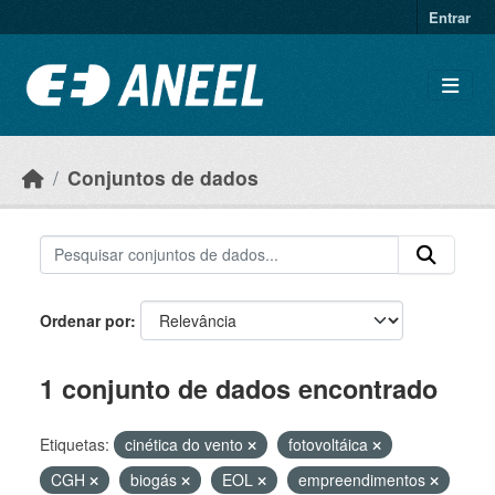
Ir para o conteúdo principal
Entrar
Conjuntos de dados
Ordenar por
1 conjunto de dados encontrado
Etiquetas:
cinética do vento
fotovoltáica
CGH
biogás
EOL
empreendimentos