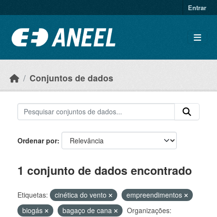
Ir para o conteúdo principal
Entrar
Conjuntos de dados
Ordenar por
1 conjunto de dados encontrado
Etiquetas:
cinética do vento
empreendimentos
biogás
bagaço de cana
Organizações: