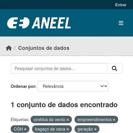
Ir para o conteúdo principal
Entrar
Conjuntos de dados
Ordenar por
1 conjunto de dados encontrado
Etiquetas:
cinética do vento
empreendimentos
CGH
bagaço de cana
geração