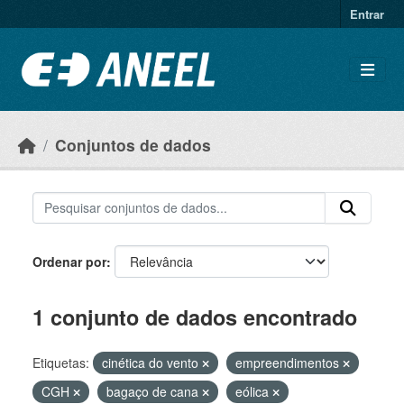
Ir para o conteúdo principal
Entrar
Conjuntos de dados
Ordenar por
1 conjunto de dados encontrado
Etiquetas:
cinética do vento
empreendimentos
CGH
bagaço de cana
eólica