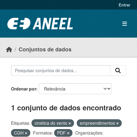
Ir para o conteúdo principal
Entrar
Conjuntos de dados
Ordenar por
1 conjunto de dados encontrado
Etiquetas:
cinética do vento
empreendimentos
CGH
Formatos:
PDF
Organizações: