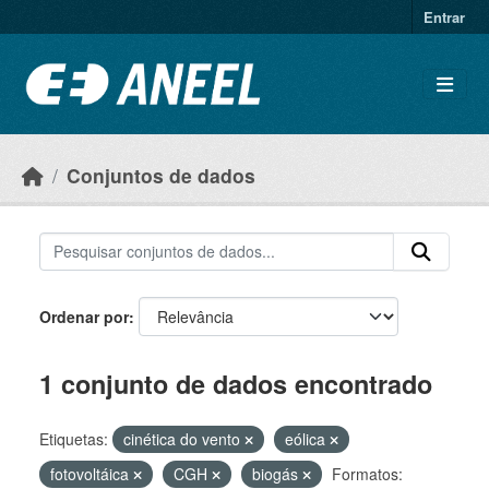
Ir para o conteúdo principal
Entrar
Conjuntos de dados
Ordenar por
1 conjunto de dados encontrado
Etiquetas:
cinética do vento
eólica
fotovoltáica
CGH
biogás
Formatos: