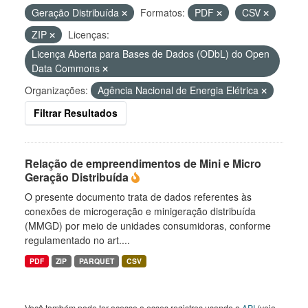
Geração Distribuída
Formatos:
PDF
CSV
ZIP
Licenças:
Licença Aberta para Bases de Dados (ODbL) do Open
Data Commons
Organizações:
Agência Nacional de Energia Elétrica
Filtrar Resultados
Relação de empreendimentos de Mini e Micro
Geração Distribuída
O presente documento trata de dados referentes às
conexões de microgeração e minigeração distribuída
(MMGD) por meio de unidades consumidoras, conforme
regulamentado no art....
PDF
ZIP
PARQUET
CSV
Você também pode ter acesso a esses registros usando a
API
(veja