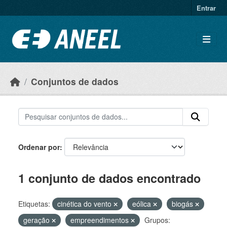
Ir para o conteúdo principal
Entrar
Conjuntos de dados
Ordenar por
1 conjunto de dados encontrado
Etiquetas:
cinética do vento
eólica
biogás
geração
empreendimentos
Grupos: