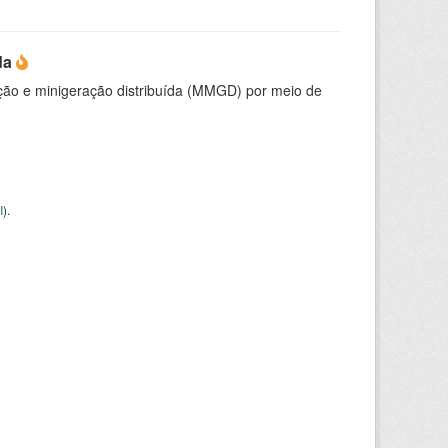
da
ção e minigeração distribuída (MMGD) por meio de
I
).