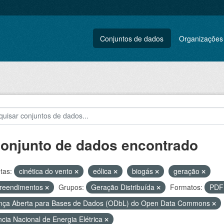
Conjuntos de dados
Organizações
conjunto de dados encontrado
tas:
cinética do vento
eólica
biogás
geração
reendimentos
Grupos:
Geração Distribuída
Formatos:
PD
nça Aberta para Bases de Dados (ODbL) do Open Data Commons
cia Nacional de Energia Elétrica