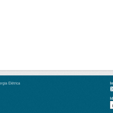
rgia Elétrica
I
I