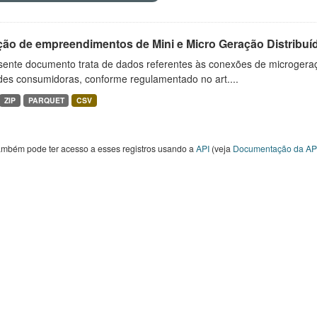
ção de empreendimentos de Mini e Micro Geração Distribuí
sente documento trata de dados referentes às conexões de microgera
des consumidoras, conforme regulamentado no art....
ZIP
PARQUET
CSV
ambém pode ter acesso a esses registros usando a
API
(veja
Documentação da AP