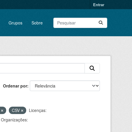
Entrar
Grupos
Sobre
Ordenar por
F
CSV
Licenças:
Organizações: