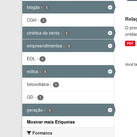
biogás
-
1
Rela
CGH
-
1
O pre
cinética do vento
-
1
unida
PDF
empreendimentos
-
1
EOL
-
1
Você t
eólica
-
1
fotovoltáica
-
1
GD
-
1
geração
-
1
Mostrar mais Etiquetas
Formatos