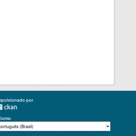
mpulsionado por
dioma