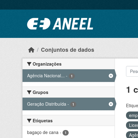
Ir para o conteúdo principal
Conjuntos de dados
Organizações
Agência Nacional...
-
1
1 
Grupos
Geração Distribuída
-
1
Etique
emp
Etiquetas
Lice
bagaço de cana
-
1
Agên