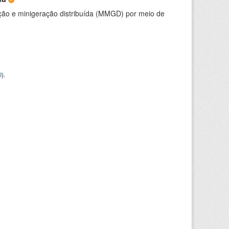
ção e minigeração distribuída (MMGD) por meio de
I
).