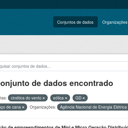
Conjuntos de dados
Organizações
conjunto de dados encontrado
tas:
cinética do vento
eólica
GD
aço de cana
Organizações:
Agência Nacional de Energia Elétrica
ção de empreendimentos de Mini e Micro Geração Distribuí