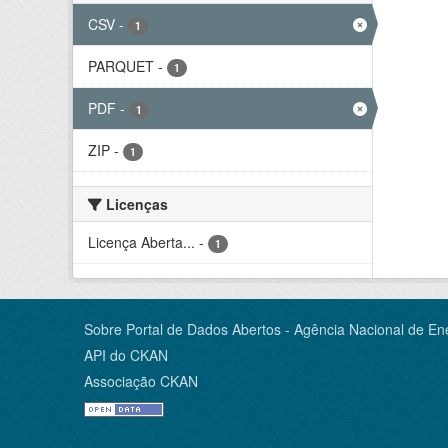
CSV
-
1
PARQUET
-
1
PDF
-
1
ZIP
-
1
Licenças
Licença Aberta...
-
1
Sobre Portal de Dados Abertos - Agência Nacional de Ene
API do CKAN
Associação CKAN