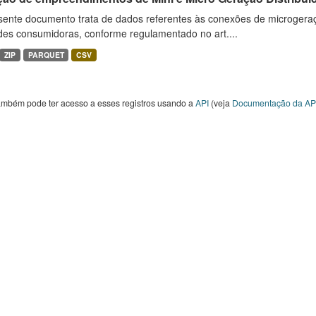
sente documento trata de dados referentes às conexões de microgera
des consumidoras, conforme regulamentado no art....
ZIP
PARQUET
CSV
ambém pode ter acesso a esses registros usando a
API
(veja
Documentação da AP