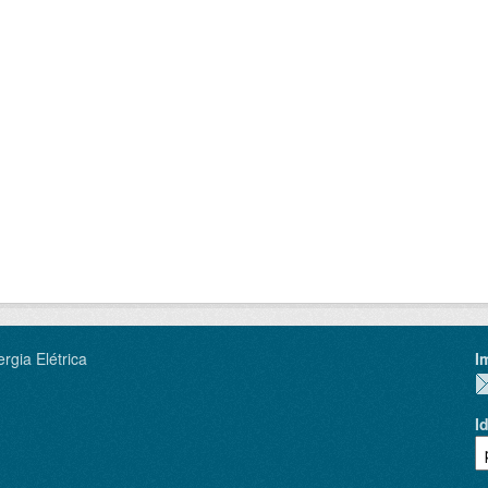
rgia Elétrica
I
I