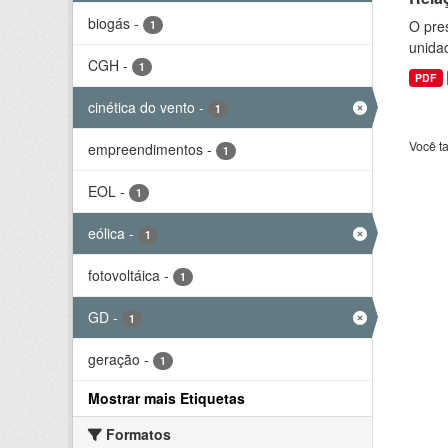
biogás
-
O pre
1
unida
CGH
-
1
PDF
cinética do vento
-
1
Você t
empreendimentos
-
1
EOL
-
1
eólica
-
1
fotovoltáica
-
1
GD
-
1
geração
-
1
Mostrar mais Etiquetas
Formatos