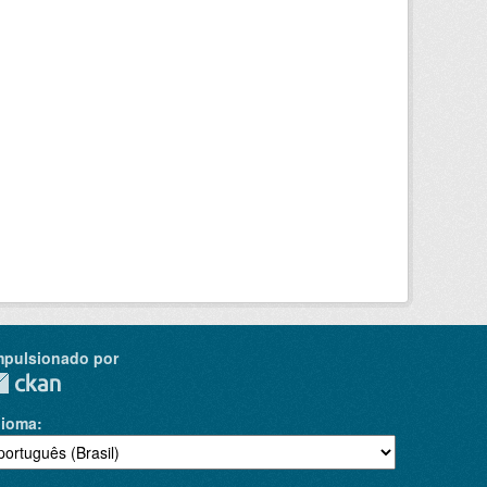
mpulsionado por
dioma