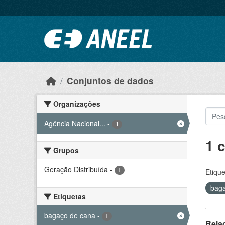
Ir para o conteúdo principal
Conjuntos de dados
Organizações
Agência Nacional...
-
1
1 
Grupos
Geração Distribuída
-
1
Etique
bag
Etiquetas
bagaço de cana
-
1
Rela