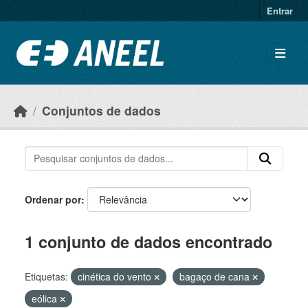
Ir para o conteúdo principal
Entrar
Conjuntos de dados
Ordenar por
1 conjunto de dados encontrado
Etiquetas:
cinética do vento
bagaço de cana
eólica