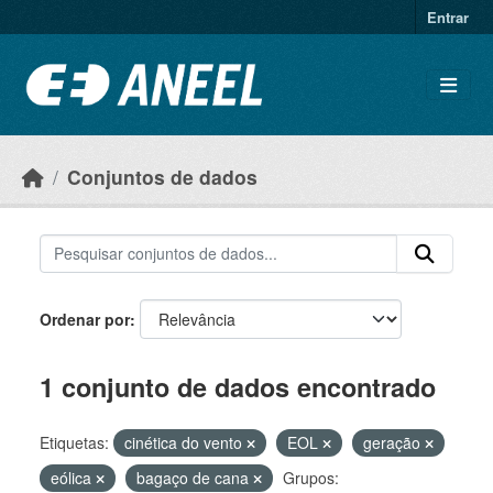
Ir para o conteúdo principal
Entrar
Conjuntos de dados
Ordenar por
1 conjunto de dados encontrado
Etiquetas:
cinética do vento
EOL
geração
eólica
bagaço de cana
Grupos: