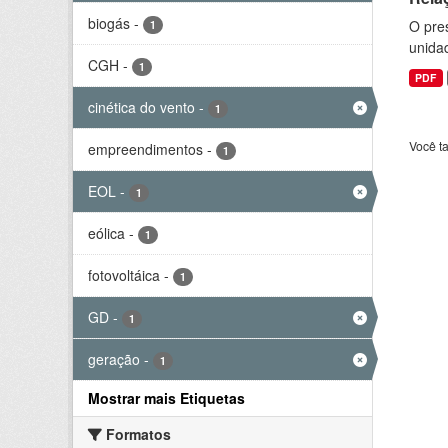
biogás
-
O pre
1
unida
CGH
-
1
PDF
cinética do vento
-
1
Você t
empreendimentos
-
1
EOL
-
1
eólica
-
1
fotovoltáica
-
1
GD
-
1
geração
-
1
Mostrar mais Etiquetas
Formatos