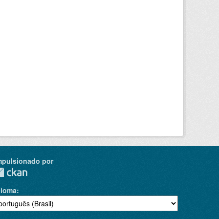
mpulsionado por
dioma