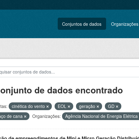
Conjuntos de dados
Organizações
conjunto de dados encontrado
tas:
cinética do vento
EOL
geração
GD
aço de cana
Organizações:
Agência Nacional de Energia Elétrica
ção de empreendimentos de Mini e Micro Geração Distribuí