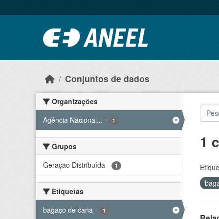
Ir para o conteúdo principal
Conjuntos de dados
Organizações
Agência Nacional...
-
1
1 
Grupos
Geração Distribuída
-
1
Etique
bag
Etiquetas
bagaço de cana
-
1
Rela