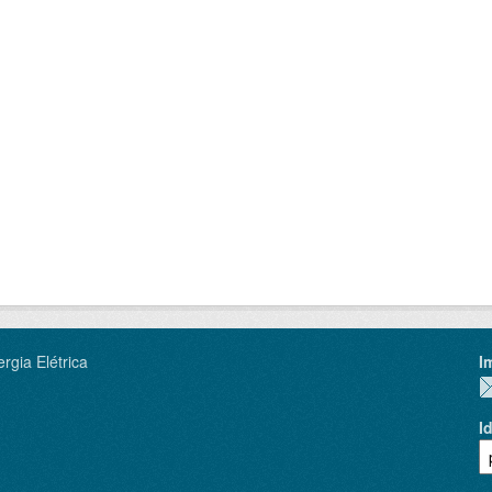
rgia Elétrica
I
I