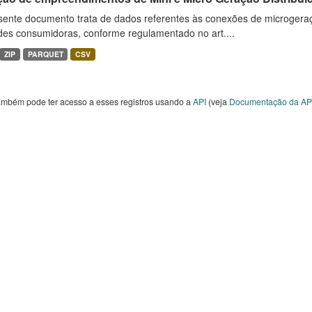
sente documento trata de dados referentes às conexões de microgera
des consumidoras, conforme regulamentado no art....
ZIP
PARQUET
CSV
ambém pode ter acesso a esses registros usando a
API
(veja
Documentação da AP