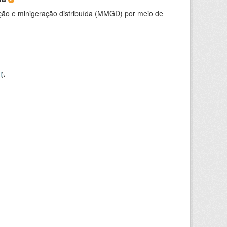
ção e minigeração distribuída (MMGD) por meio de
I
).