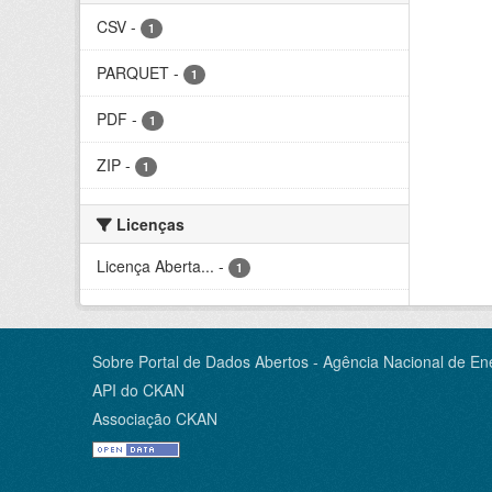
CSV
-
1
PARQUET
-
1
PDF
-
1
ZIP
-
1
Licenças
Licença Aberta...
-
1
Sobre Portal de Dados Abertos - Agência Nacional de Ene
API do CKAN
Associação CKAN