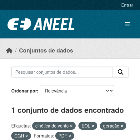
Ir para o conteúdo principal
Entrar
Conjuntos de dados
Ordenar por
1 conjunto de dados encontrado
Etiquetas:
cinética do vento
EOL
geração
CGH
Formatos:
PDF