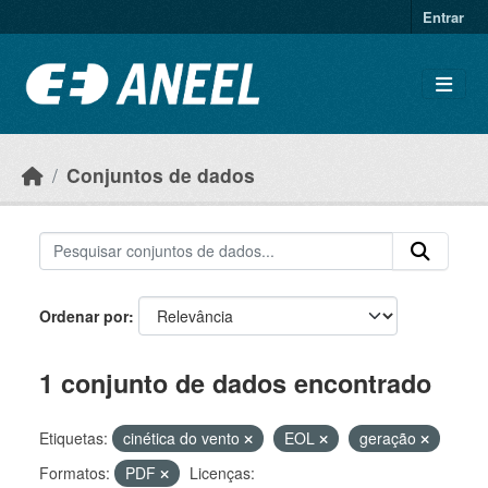
Ir para o conteúdo principal
Entrar
Conjuntos de dados
Ordenar por
1 conjunto de dados encontrado
Etiquetas:
cinética do vento
EOL
geração
Formatos:
PDF
Licenças: