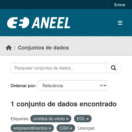
Ir para o conteúdo principal
Entrar
Conjuntos de dados
Ordenar por
1 conjunto de dados encontrado
Etiquetas:
cinética do vento
EOL
empreendimentos
CGH
Licenças: