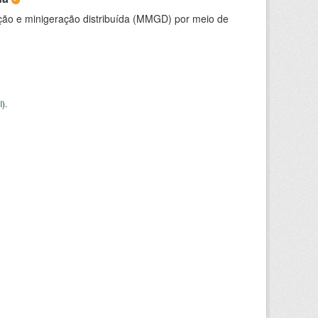
ção e minigeração distribuída (MMGD) por meio de
I
).