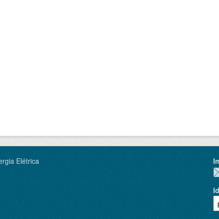
rgia Elétrica
I
I