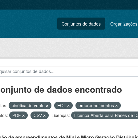
Conjuntos de dados
Organizações
conjunto de dados encontrado
tas:
cinética do vento
EOL
empreendimentos
tos:
PDF
CSV
Licenças:
Licença Aberta para Bases de
ção de empreendimentos de Mini e Micro Geração Distribuí