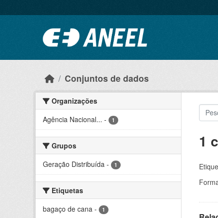
Ir para o conteúdo principal
Conjuntos de dados
Organizações
Agência Nacional...
-
1
1 
Grupos
Geração Distribuída
-
1
Etique
Forma
Etiquetas
bagaço de cana
-
1
Rela