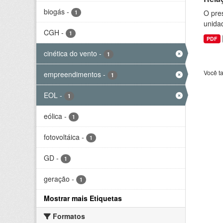
biogás
-
O pre
1
unida
CGH
-
1
PDF
cinética do vento
-
1
Você t
empreendimentos
-
1
EOL
-
1
eólica
-
1
fotovoltáica
-
1
GD
-
1
geração
-
1
Mostrar mais Etiquetas
Formatos