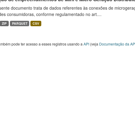
sente documento trata de dados referentes às conexões de microgera
des consumidoras, conforme regulamentado no art....
ZIP
PARQUET
CSV
ambém pode ter acesso a esses registros usando a
API
(veja
Documentação da AP