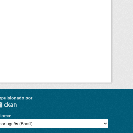
mpulsionado por
dioma