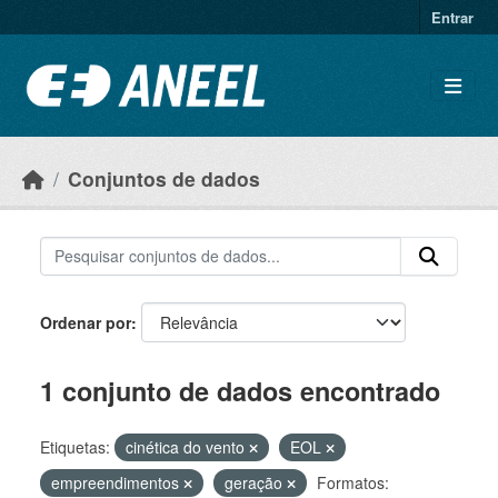
Ir para o conteúdo principal
Entrar
Conjuntos de dados
Ordenar por
1 conjunto de dados encontrado
Etiquetas:
cinética do vento
EOL
empreendimentos
geração
Formatos: