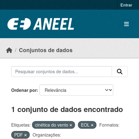
Ir para o conteúdo principal
Entrar
Conjuntos de dados
Ordenar por
1 conjunto de dados encontrado
Etiquetas:
cinética do vento
EOL
Formatos:
PDF
Organizações: