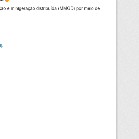
ção e minigeração distribuída (MMGD) por meio de
I
).