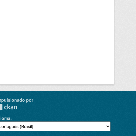
mpulsionado por
dioma