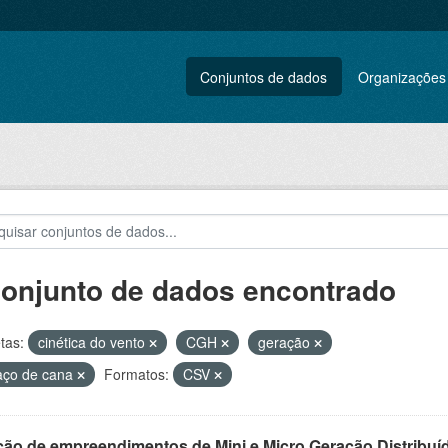
Conjuntos de dados
Organizações
conjunto de dados encontrado
tas:
cinética do vento
CGH
geração
aço de cana
Formatos:
CSV
ção de empreendimentos de Mini e Micro Geração Distribuí