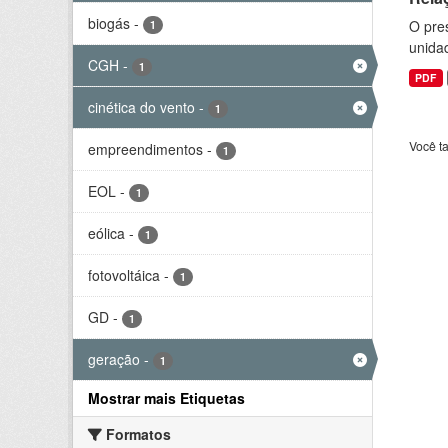
biogás
-
O pre
1
unida
CGH
-
1
PDF
cinética do vento
-
1
Você t
empreendimentos
-
1
EOL
-
1
eólica
-
1
fotovoltáica
-
1
GD
-
1
geração
-
1
Mostrar mais Etiquetas
Formatos