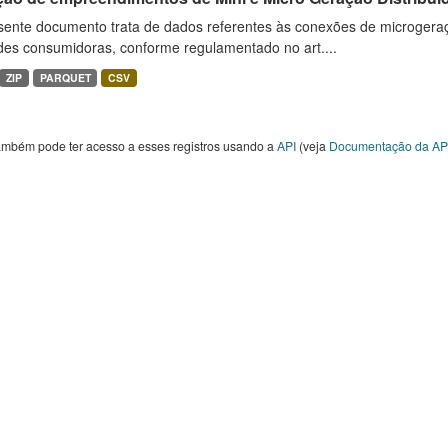
sente documento trata de dados referentes às conexões de microgera
des consumidoras, conforme regulamentado no art....
ZIP
PARQUET
CSV
ambém pode ter acesso a esses registros usando a
API
(veja
Documentação da AP