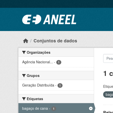
Ir para o conteúdo principal
Conjuntos de dados
Organizações
Agência Nacional...
-
1
1 
Grupos
Geração Distribuída
-
1
Etique
bag
Etiquetas
bagaço de cana
-
1
Rela