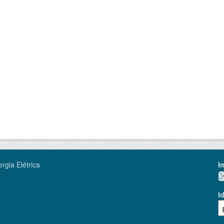
rgia Elétrica
I
I