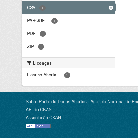
CSV
-
1
PARQUET
-
1
PDF
-
1
ZIP
-
1
Licenças
Licença Aberta...
-
1
Sobre Portal de Dados Abertos - Agência Nacional de Ene
API do CKAN
Associação CKAN