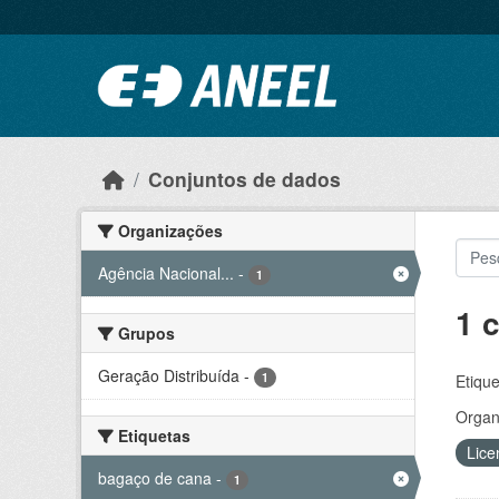
Ir para o conteúdo principal
Conjuntos de dados
Organizações
Agência Nacional...
-
1
1 
Grupos
Geração Distribuída
-
1
Etique
Organ
Etiquetas
Lice
bagaço de cana
-
1