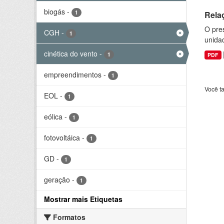
biogás
-
1
Rela
O pre
CGH
-
1
unida
cinética do vento
-
1
PDF
empreendimentos
-
1
Você t
EOL
-
1
eólica
-
1
fotovoltáica
-
1
GD
-
1
geração
-
1
Mostrar mais Etiquetas
Formatos