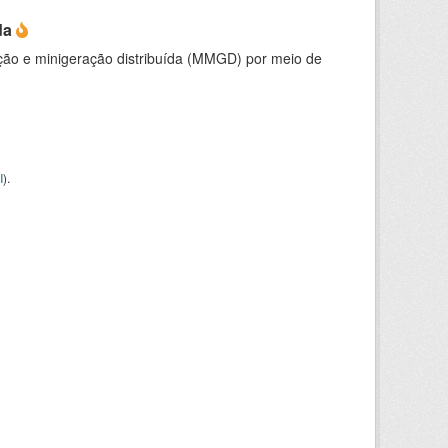
da
ção e minigeração distribuída (MMGD) por meio de
I
).