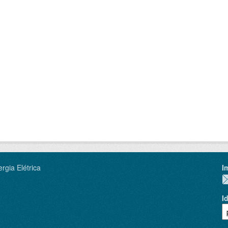
rgia Elétrica
I
I