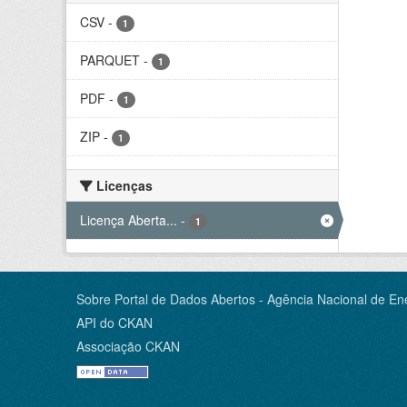
CSV
-
1
PARQUET
-
1
PDF
-
1
ZIP
-
1
Licenças
Licença Aberta...
-
1
Sobre Portal de Dados Abertos - Agência Nacional de Ene
API do CKAN
Associação CKAN