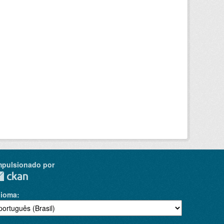
mpulsionado por
dioma